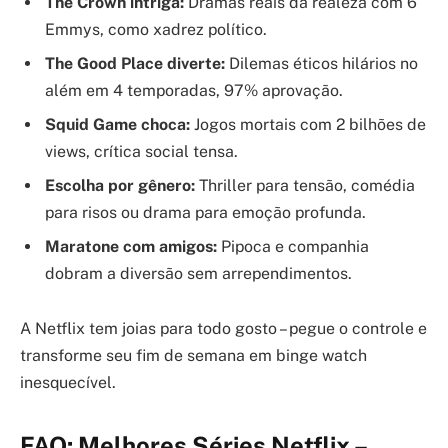
The Crown intriga:
Dramas reais da realeza com 6
Emmys, como xadrez político.
The Good Place diverte:
Dilemas éticos hilários no
além em 4 temporadas, 97% aprovação.
Squid Game choca:
Jogos mortais com 2 bilhões de
views, crítica social tensa.
Escolha por gênero:
Thriller para tensão, comédia
para risos ou drama para emoção profunda.
Maratone com amigos:
Pipoca e companhia
dobram a diversão sem arrependimentos.
A Netflix tem joias para todo gosto – pegue o controle e
transforme seu fim de semana em binge watch
inesquecível.
FAQ: Melhores Séries Netflix –