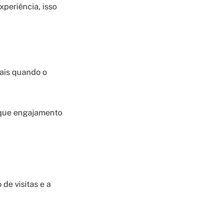
periência, isso
ais quando o
 que engajamento
de visitas e a