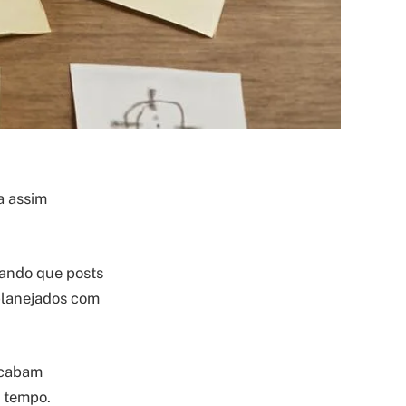
a assim
rando que posts
planejados com
acabam
o tempo.